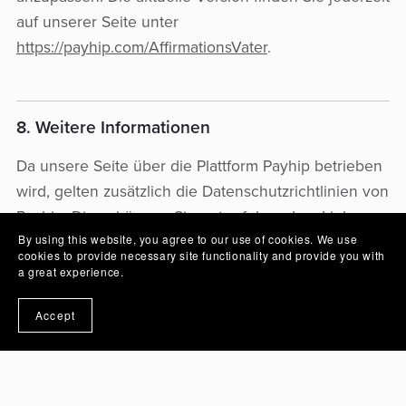
auf unserer Seite unter
https://payhip.com/AffirmationsVater
.
8. Weitere Informationen
Da unsere Seite über die Plattform Payhip betrieben
wird, gelten zusätzlich die Datenschutzrichtlinien von
Payhip. Diese können Sie unter folgendem Link
By using this website, you agree to our use of cookies. We use
einsehen:
cookies to provide necessary site functionality and provide you with
https://payhip.com/privacy
.
a great experience.
Accept