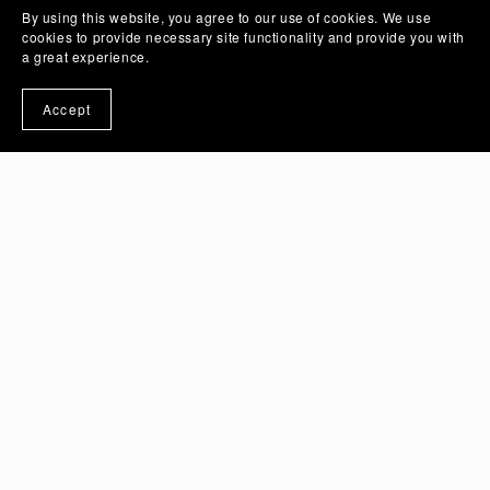
By using this website, you agree to our use of cookies. We use
cookies to provide necessary site functionality and provide you with
a great experience.
Accept
Über AffirmationsVater
Über AffirmationsVater
Hi, ich bin Dima (Dietmar)!