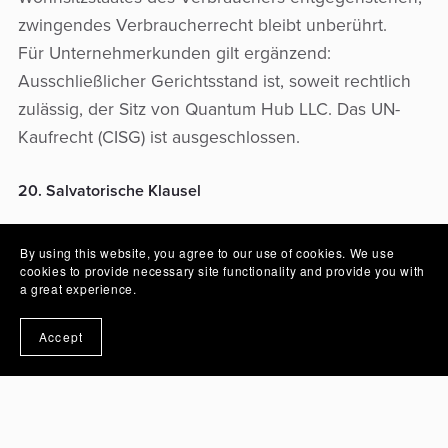
zwingendes Verbraucherrecht bleibt unberührt.
Für Unternehmerkunden gilt ergänzend:
Ausschließlicher Gerichtsstand ist, soweit rechtlich
zulässig, der Sitz von Quantum Hub LLC. Das UN-
Kaufrecht (CISG) ist ausgeschlossen.
20. Salvatorische Klausel
Sollten einzelne Bestimmungen dieser AGB
By using this website, you agree to our use of cookies. We use
unwirksam sein oder werden, bleibt die Wirksamkeit
cookies to provide necessary site functionality and provide you with
der übrigen Bestimmungen unberührt.
a great experience.
Accept
Stand: 18.04.2025